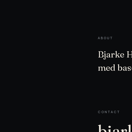
ABOUT
Bjarke H
med bas
CONTACT
bjar