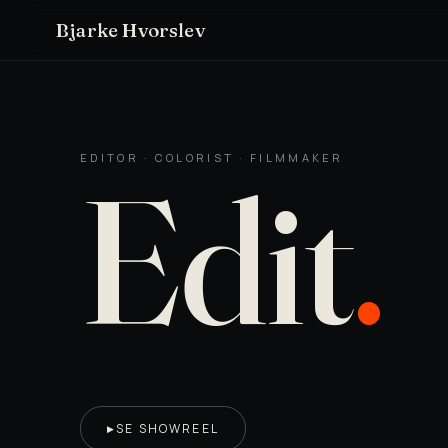
Bjarke Hvorslev
EDITOR · COLORIST · FILMMAKER
Edit
.
SE SHOWREEL
▶