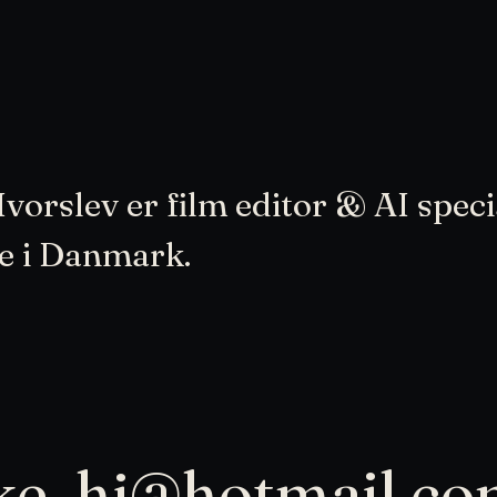
vorslev er film editor & AI speci
e i Danmark.
ke_hj@hotmail.c