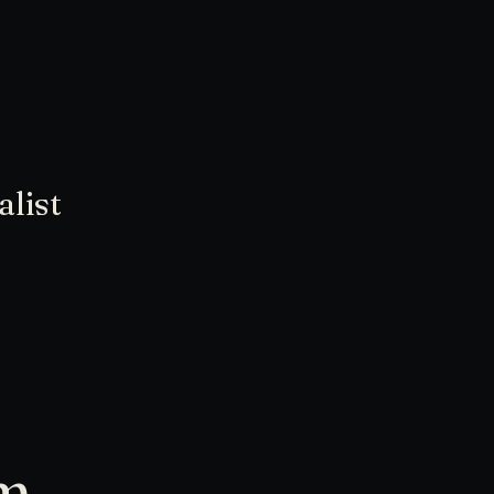
alist
om