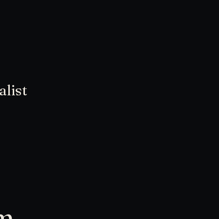
alist
om