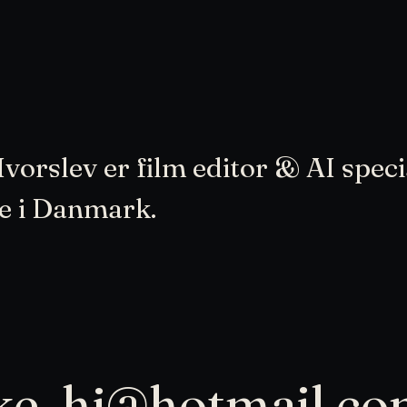
vorslev er film editor & AI speci
e i Danmark.
ke_hj@hotmail.c