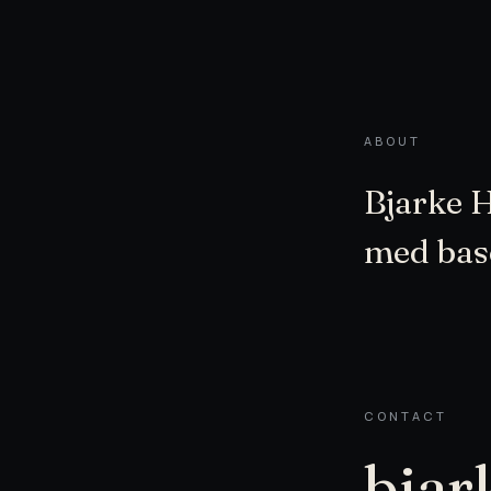
ABOUT
Bjarke H
med bas
CONTACT
bjar