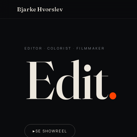
Bjarke Hvorslev
EDITOR · COLORIST · FILMMAKER
Edit
.
SE SHOWREEL
▶